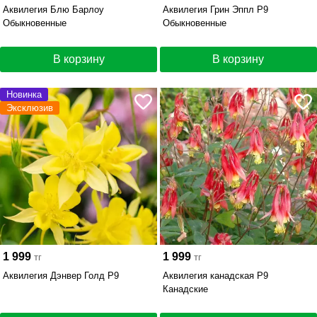
Аквилегия Блю Барлоу
Аквилегия Грин Эппл Р9
Обыкновенные
Обыкновенные
В корзину
В корзину
Новинка
Эксклюзив
1 999
1 999
тг
тг
Аквилегия Дэнвер Голд Р9
Аквилегия канадская Р9
Канадские