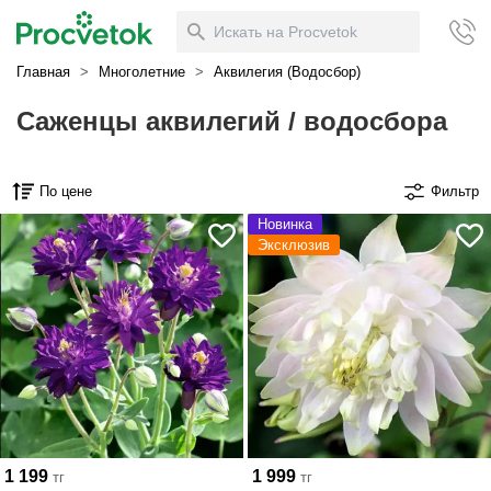
Главная
>
Многолетние
>
Аквилегия (Водосбор)
Саженцы аквилегий / водосбора
По цене
Фильтр
Новинка
Эксклюзив
1 199
1 999
тг
тг