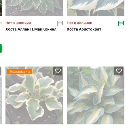
Нет в наличии
Нет в наличии
11
Хоста Аллан П.МакКоннел
Хоста Аристократ
Эксклюзив