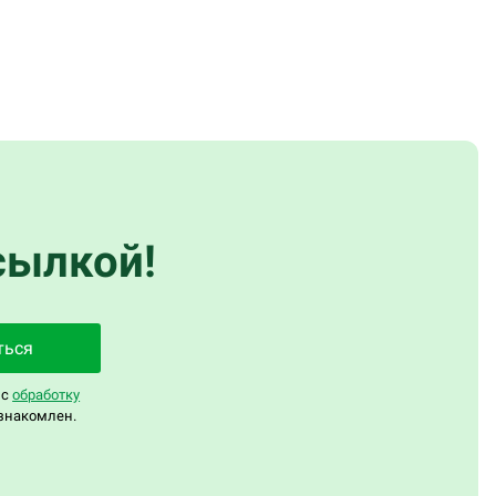
сылкой!
ться
 с
обработку
знакомлен.