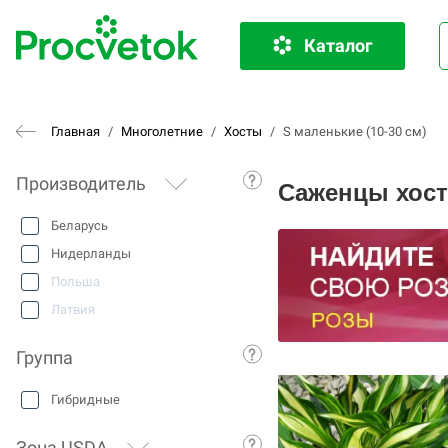
Каталог
Главная
/
Многолетние
/
Хосты
/
S маленькие (10-30 см)
Производитель
Саженцы хост 
Беларусь
Нидерланды
Польша
Латвия
Группа
Гибридные
Зона USDA