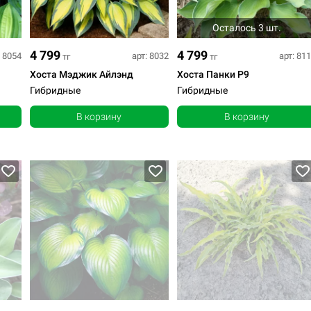
Осталось 3 шт.
4 799
4 799
: 8054
арт: 8032
арт: 81
тг
тг
Хоста Мэджик Айлэнд
Хоста Панки Р9
Гибридные
Гибридные
В корзину
В корзину