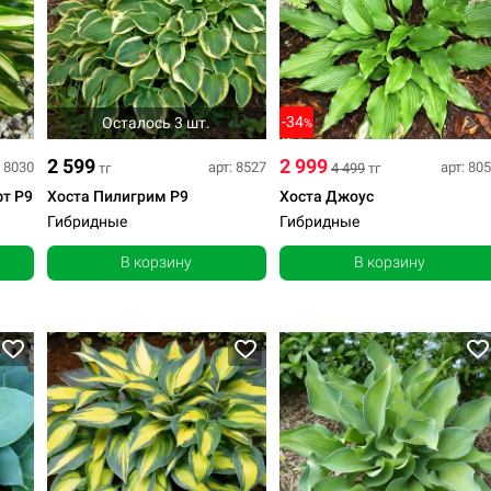
-34
Осталось 3 шт.
%
2 599
2 999
: 8030
арт: 8527
арт: 80
тг
4 499
тг
фт Р9
Хоста Пилигрим Р9
Хоста Джоус
Гибридные
Гибридные
В корзину
В корзину