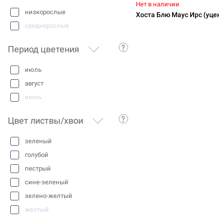
Нет в наличии
низкорослые
Хоста Блю Маус Ирс (уце
среднерослые
Период цветения
июль
август
июнь
Цвет листвы/хвои
зеленый
голубой
пестрый
сине-зеленый
зелено-желтый
желтый