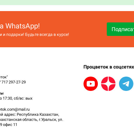
а WhatsApp!
Подписа
 и подарки! Будьте всегда в курсе!
Процветок в соцсетях
ток"
7 717 297-27-29
ты
о 17:30, сб/вс: вых
vetok.com@mail.ru
 адрес: Республика Казахстан,
ахстанская область, г.Уральск, ул.
39 офис 11