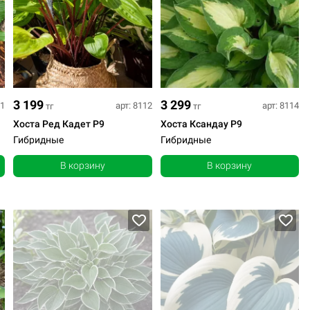
3 199
3 299
51
арт: 8112
арт: 8114
тг
тг
Хоста Ред Кадет Р9
Хоста Ксандау Р9
Гибридные
Гибридные
В корзину
В корзину