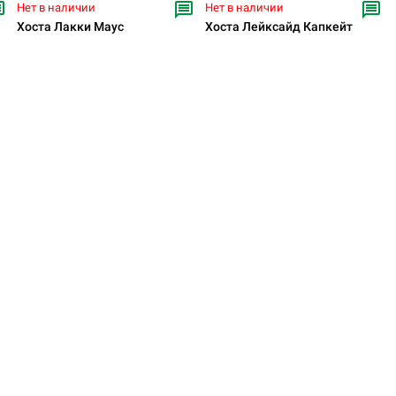
Нет в наличии
Нет в наличии
Хоста Лакки Маус
Хоста Лейксайд Капкейт