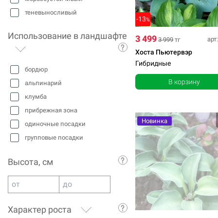
теневыносливый
-13
%
Использование в ландшафте
3 499
арт
3 999
тг
Хоста Пьютервэр
Гибридные
бордюр
В корзину
альпинарий
клумба
прибрежная зона
Новинка
одиночные посадки
групповые посадки
розарий
Высота, см
миксбордер
Характер роста