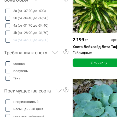
3a (от -37,2С до -40С)
3b (от -34,4С до -37,2С)
4a (от -31,7С до -34,4С)
4b (от -28,9С до -31,7С)
2 199
арт
тг
2a (от -42,8С до -45,6С)
Хоста Лейксайд Литл Та
Требования к свету
Гибридные
В корзину
солнце
полутень
тень
Преимущества сорта
неприхотливый
насыщенный цвет
морозоустойчивый