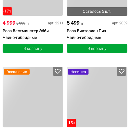
-17
Осталось 5 шт.
%
4 999
5 499
арт: 2211
арт: 2059
5 999
тг
тг
Роза Вестминстер Эбби
Роза Викториан Пич
Чайно-гибридные
Чайно-гибридные
В корзину
В корзину
Эксклюзив
Новинка
-15
%