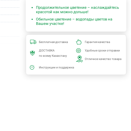
е
Продолжительное цветение – наслаждайтесь
красотой как можно дольше!
Обильное цветение – водопады цветов на
Вашем участке!
Бесплатная доставка
Гарантия качества
ДОСТАВКА
Удобные сроки отправки
по всему Казахстану
Отличное качество товара
Инструкции и поддержка
й
ень
о -23,3С)
a