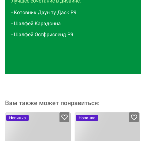
Идеальна для парадных цветников и террас. Крепкие
Лучшее сочетание в дизайне:
стебли делают её прекрасной для срезки, букетов,
- Котовник Даун ту Даск Р9
авторских композиций. Прекрасно сочетается с
серебристыми злаками, белыми астрами и тёмно-
- Шалфей Карадонна
зелёными хостами, решая задачи яркого акцента,
- Шалфей Остфрисленд Р9
длительной декоративности и роскошной срезки.
Вам также может понравиться:
Новинка
Новинка