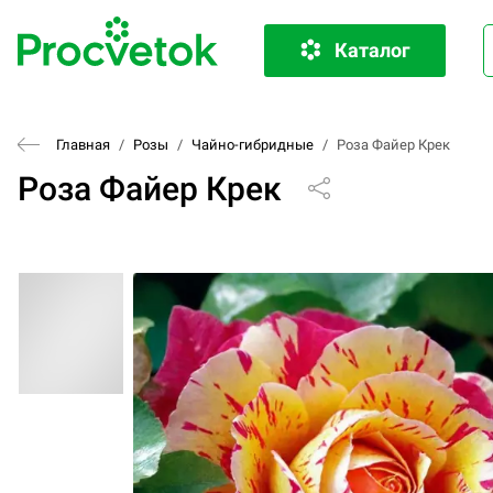
Каталог
Главная
/
Розы
/
Чайно-гибридные
/
Роза Файер Крек
Роза Файер Крек