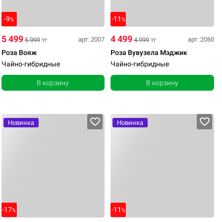
-9
-11
%
%
5 499
4 499
арт: 2007
арт: 2060
5 999
тг
4 999
тг
Роза Вояж
Роза Вувузела Мэджик
Чайно-гибридные
Чайно-гибридные
В корзину
В корзину
Новинка
Новинка
-17
-11
%
%