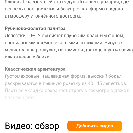
бликов. Позвольте ей стать душой вашего розария, где
непрерывное цветение и безупречная форма создают
атмосферу утончённого восторга.
Рубиново-золотая палитра
Лепестки 10–12 см сияют глубоким красным фоном,
пронизанным кремово-жёлтыми штрихами. Рисунок
меняется при роспуске, напоминая драгоценную мозаик
или огненные блики.
Классическая архитектура
Густомахровые, чашевидная форма, высокий бокал
раскрываются в пышную розетку из 40–45 лепестков.
Плотная укладка сохраняет строгую геометрию даже в
полном цвете.
Прямостоячая грация
Компактный куст 80–100 см держит мощный, не
Видео: обзор
разваливающийся силуэт. Тёмно-зелёная полуглянцевая
Добавить видео
листва создаёт живой контраст, подчёркивая пёстрость