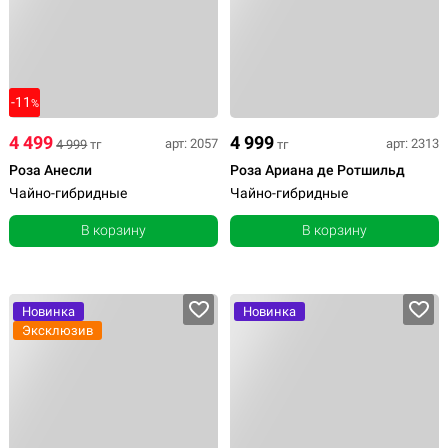
-11
%
4 499
4 999
арт: 2057
арт: 2313
4 999
тг
тг
Роза Анесли
Роза Ариана де Ротшильд
Чайно-гибридные
Чайно-гибридные
В корзину
В корзину
Новинка
Новинка
Эксклюзив