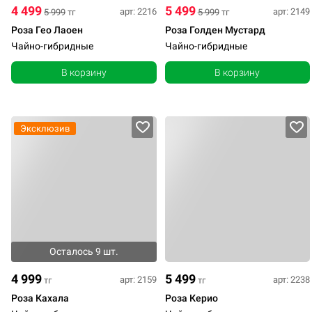
4 499
5 499
арт: 2216
арт: 2149
5 999
тг
5 999
тг
Роза Гео Лаоен
Роза Голден Мустард
Чайно-гибридные
Чайно-гибридные
В корзину
В корзину
Эксклюзив
Осталось 9 шт.
4 999
5 499
арт: 2159
арт: 2238
тг
тг
Роза Кахала
Роза Керио