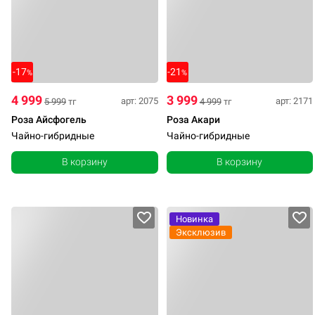
-17
-21
%
%
4 999
3 999
арт: 2075
арт: 2171
5 999
тг
4 999
тг
Роза Айсфогель
Роза Акари
Чайно-гибридные
Чайно-гибридные
В корзину
В корзину
Новинка
Эксклюзив