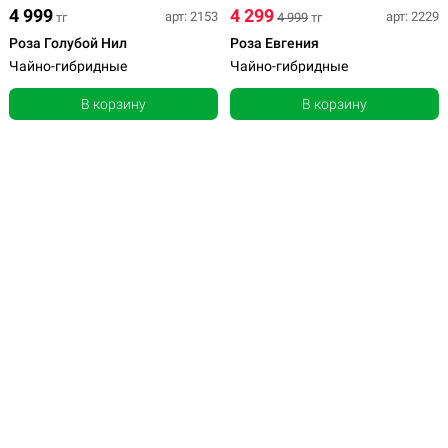
4 999
4 299
арт: 2153
арт: 2229
тг
4 999
тг
Роза Голубой Нил
Роза Евгения
Чайно-гибридные
Чайно-гибридные
В корзину
В корзину