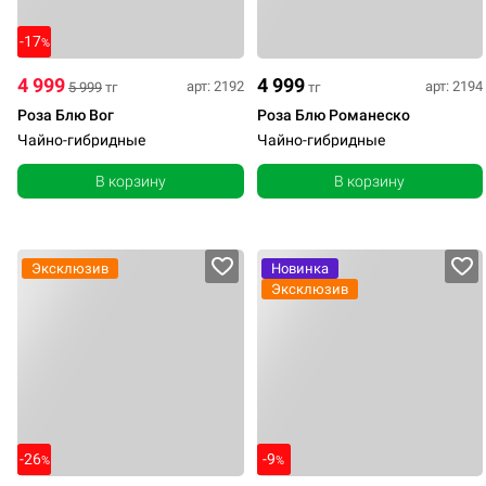
-17
%
4 999
4 999
арт: 2192
арт: 2194
5 999
тг
тг
Роза Блю Вог
Роза Блю Романеско
Чайно-гибридные
Чайно-гибридные
В корзину
В корзину
Эксклюзив
Новинка
Эксклюзив
-26
-9
%
%