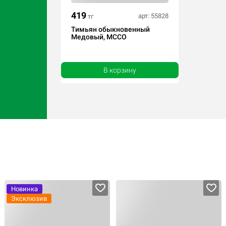
419
арт: 55828
тг
Тимьян обыкновенный
Медовый, МССО
В корзину
Новинка
Эксклюзив