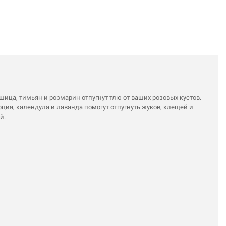
ица, тимьян и розмарин отпугнут тлю от ваших розовых кустов.
ция, календула и лаванда помогут отпугнуть жуков, клещей и
й.