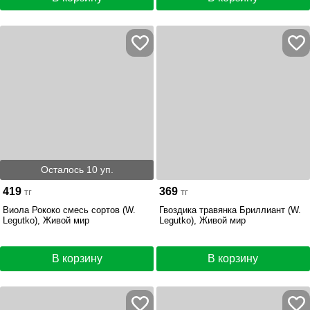
Осталось 10 уп.
419
369
тг
тг
Виола Рококо смесь сортов (W.
Гвоздика травянка Бриллиант (W.
Legutko), Живой мир
Legutko), Живой мир
В корзину
В корзину