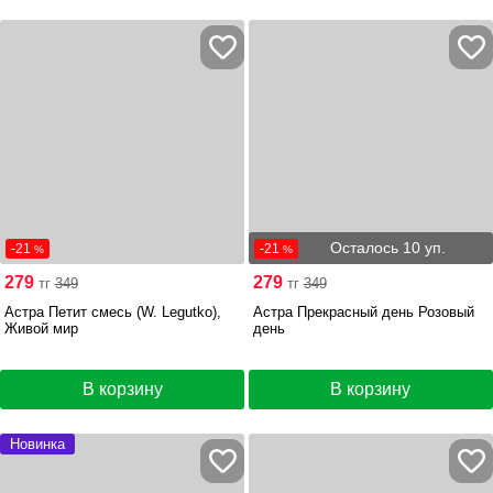
Осталось 10 уп.
-21
-21
%
%
279
279
тг
349
тг
349
Астра Петит смесь (W. Legutko),
Астра Прекрасный день Розовый
Живой мир
день
В корзину
В корзину
Новинка