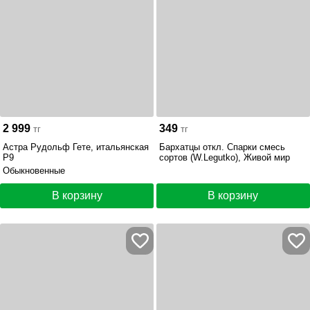
2 999
349
тг
тг
Астра Рудольф Гете, итальянская
Бархатцы откл. Спарки смесь
Р9
сортов (W.Legutko), Живой мир
Обыкновенные
В корзину
В корзину