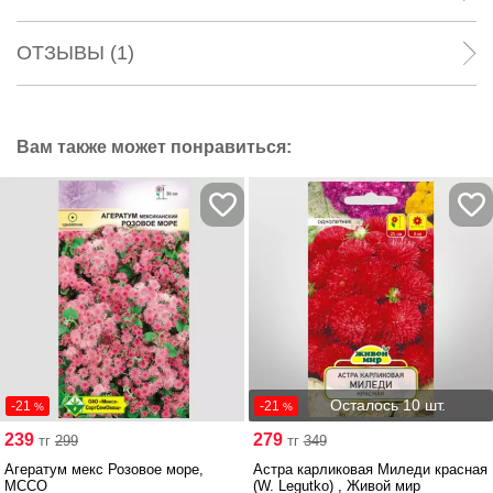
ОТЗЫВЫ (1)
Вам также может понравиться:
Осталось 10 шт.
-21
-21
%
%
239
279
тг
299
тг
349
Агератум мекс Розовое море,
Астра карликовая Миледи красная
МССО
(W. Legutko) , Живой мир