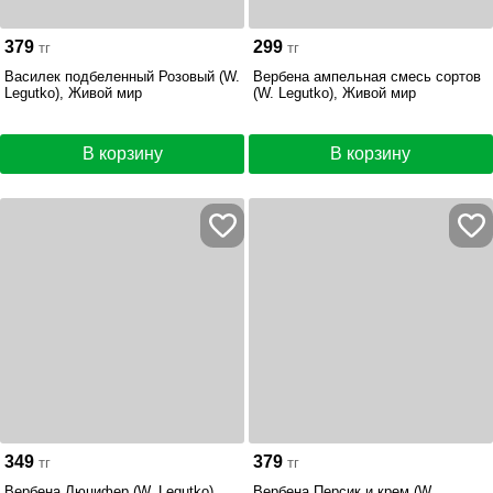
379
299
тг
тг
Василек подбеленный Розовый (W.
Вербена ампельная смесь сортов
Legutko), Живой мир
(W. Legutko), Живой мир
В корзину
В корзину
349
379
тг
тг
Вербена Люцифер (W. Legutko),
Вербена Персик и крем (W.