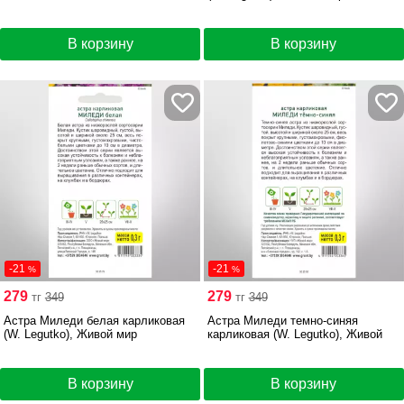
В корзину
В корзину
-21
-21
%
%
279
279
тг
349
тг
349
Астра Миледи белая карликовая
Астра Миледи темно-синяя
(W. Legutko), Живой мир
карликовая (W. Legutko), Живой
мир
В корзину
В корзину