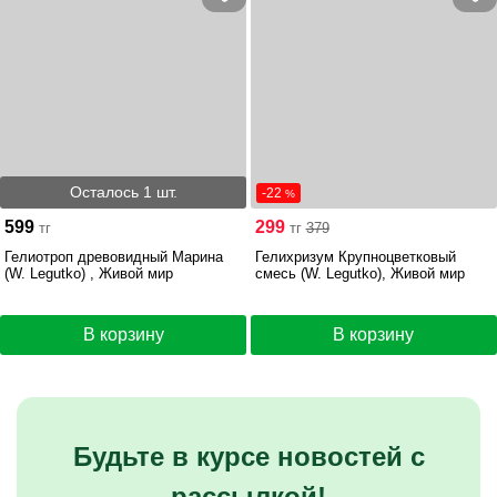
Осталось 1 шт.
-22
%
599
299
тг
тг
379
Гелиотроп древовидный Марина
Гелихризум Крупноцветковый
(W. Legutko) , Живой мир
смесь (W. Legutko), Живой мир
В корзину
В корзину
Будьте в курсе новостей с
рассылкой!